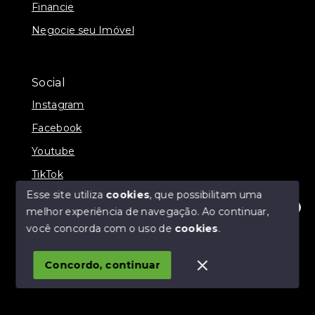
Financie
Negocie seu Imóvel
Social
Instagram
Facebook
Youtube
TikTok
Esse site utiliza
cookies
, que possibilitam uma
melhor experiência de navegação.
Ao continuar,
Olá! Estamos disponíveis para te ajudar.
você concorda com o uso de
cookies
.
© Copyright 2026 - Fratelli Negócios - CRECI 39261-J -
Todos os direitos reservados
Concordo, continuar
SITE PARA IMOBILIARIA