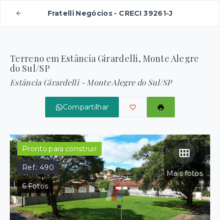
Fratelli Negócios - CRECI 39261-J
Terreno em Estância Girardelli, Monte Alegre
do Sul/SP
Estância Girardelli - Monte Alegre do Sul/SP
Compartilhar
Pronto para construir
Ref.:
490
Mais fotos
6
Fotos