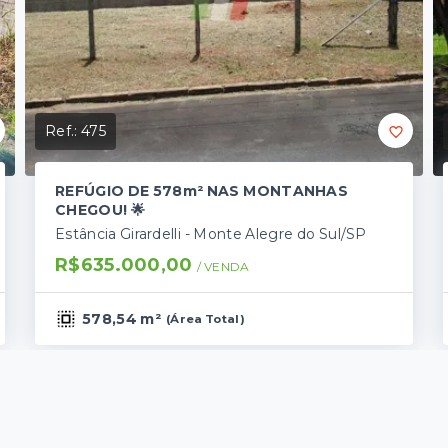
Ref.:
475
REFÚGIO DE 578m² NAS MONTANHAS
CHEGOU! 🌟
Estância Girardelli - Monte Alegre do Sul/SP
R$635.000,00
/ 
VENDA
578,54 m²
(
Área Total
)