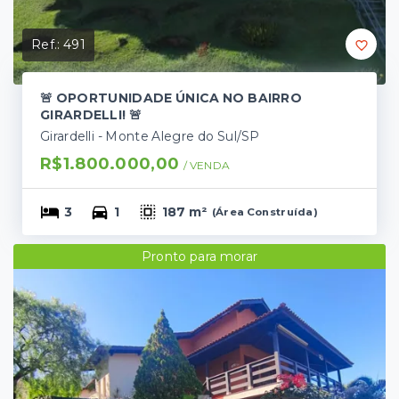
Ref.:
491
🚨 OPORTUNIDADE ÚNICA NO BAIRRO
GIRARDELLI! 🚨
Girardelli - Monte Alegre do Sul/SP
R$1.800.000,00
/ 
VENDA
3
1
187 m²
(
Área Construída
)
Pronto para morar