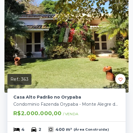
Ref.:
363
Casa Alto Padrão no Orypaba
Condominio Fazenda Orypaba - Monte Alegre do Sul/SP
R$2.000.000,00
/ 
VENDA
4
2
400 m²
(
Área Construída
)