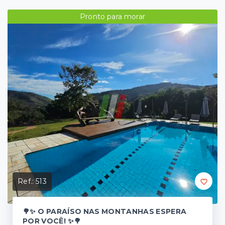
Pronto para morar
Ref.:
513
🌳✨ O PARAÍSO NAS MONTANHAS ESPERA
POR VOCÊ! ✨🌳