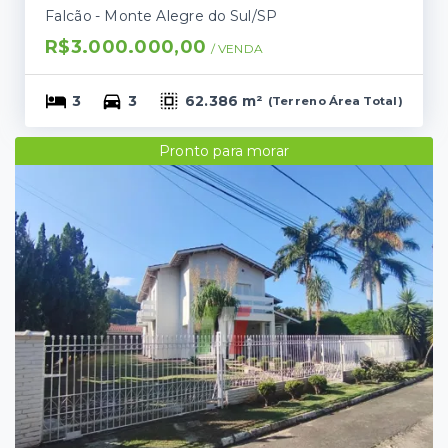
Falcão - Monte Alegre do Sul/SP
R$3.000.000,00
/ 
VENDA
3
3
62.386 m²
(
Terreno Área Total
)
Pronto para morar