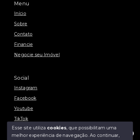
Menu
Início
Sobre
Contato
Financie
Negocie seu Imóvel
Social
Instagram
Facebook
Youtube
TikTok
Esse site utiliza
cookies
, que possibilitam uma
melhor experiência de navegação.
Ao continuar,