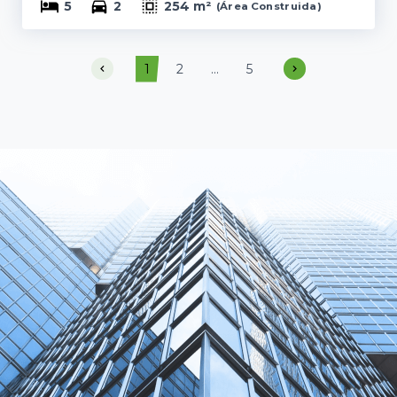
5
2
254 m²
(
Área Construida
)
1
2
...
5