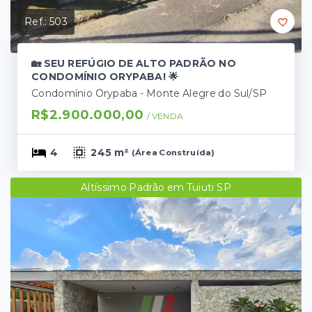
Ref.:
503
🏡 SEU REFÚGIO DE ALTO PADRÃO NO
CONDOMÍNIO ORYPABA! 🌟
Condomínio Orypaba - Monte Alegre do Sul/SP
R$2.900.000,00
/ 
VENDA
4
245 m²
(
Área Construída
)
Altíssimo Padrão em Tuiuti SP