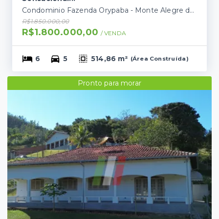
Condominio Fazenda Orypaba - Monte Alegre do Sul/SP
R$1.850.000,00
R$1.800.000,00
/ 
VENDA
6
5
514,86 m²
(
Área Construída
)
Pronto para morar