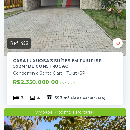
Ref.:
456
CASA LUXUOSA 3 SUÍTES EM TUIUTI SP -
593M² DE CONSTRUÇÃO
Condomínio Santa Clara - Tuiuti/SP
R$2.350.000,00
/ 
VENDA
3
4
593 m²
(
Área Construída
)
Orypaba Próximo a Portaria!!!