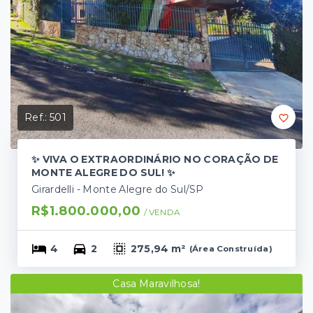
Ref.:
501
✨ VIVA O EXTRAORDINÁRIO NO CORAÇÃO DE
MONTE ALEGRE DO SUL! ✨
Girardelli - Monte Alegre do Sul/SP
R$1.800.000,00
/ 
VENDA
4
2
275,94 m²
(
Área Construída
)
Casa Maravilhosa!