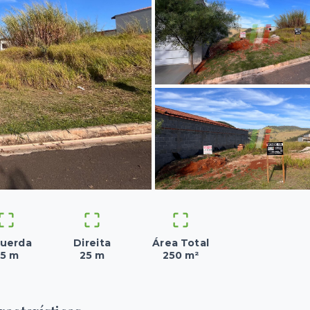
uerda
Direita
Área Total
5 m
25 m
250 m²