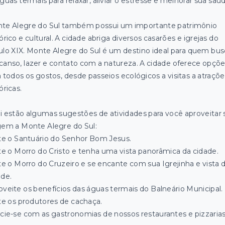
guas termais para relaxar, aliviar o estresse e melhorar sua saú
te Alegre do Sul também possui um importante patrimônio
órico e cultural. A cidade abriga diversos casarões e igrejas do
ulo XIX. Monte Alegre do Sul é um destino ideal para quem bus
canso, lazer e contato com a natureza. A cidade oferece opçõ
a todos os gostos, desde passeios ecológicos a visitas a atraçõe
óricas.
i estão algumas sugestões de atividades para você aproveitar 
gem a Monte Alegre do Sul:
ite o Santuário do Senhor Bom Jesus.
ite o Morro do Cristo e tenha uma vista panorâmica da cidade.
ite o Morro do Cruzeiro e se encante com sua Igrejinha e vista 
ade.
oveite os benefícios das águas termais do Balneário Municipal.
ite os produtores de cachaça.
icie-se com as gastronomias de nossos restaurantes e pizzarias