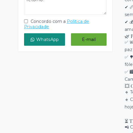
✔ 
sem
Concordo com a
Política de
✔ 
Privacidade
ama
🌿
WhatsApp
E-mail
✅ 
paz
✅ 
fôl
✅ 
Cam
💥 
🔹 
🔹 
hoj
⏳ T
📲