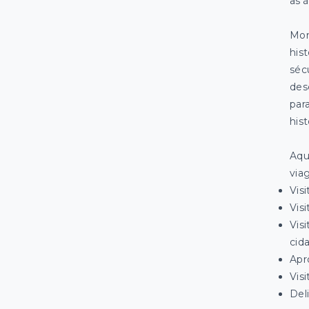
as á
Mon
hist
séc
des
par
hist
Aqu
via
Vis
Vis
Vis
cid
Apr
Vis
Del