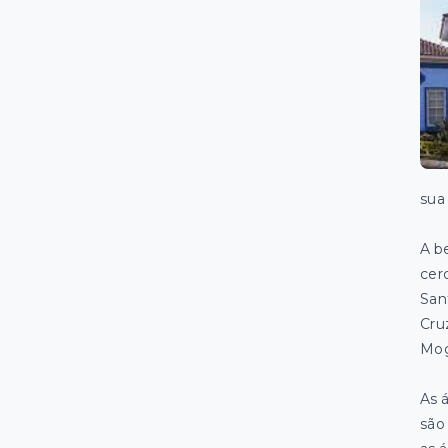
sua 
A b
cer
San
Cru
Mog
As 
são 