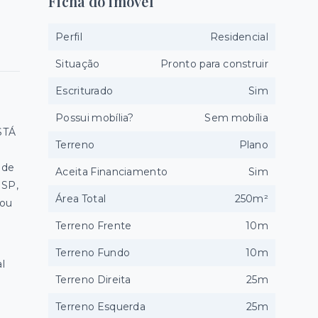
Ficha do imóvel
Perfil
Residencial
Situação
Pronto para construir
Escriturado
Sim
Possui mobília?
Sem mobília
STÁ
Terreno
Plano
 de
Aceita Financiamento
Sim
 SP,
Área Total
250m²
 ou
Terreno Frente
10m
Terreno Fundo
10m
l
Terreno Direita
25m
Terreno Esquerda
25m