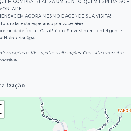
QUEM COMPRA, REALIZA UM SONHO. QUEM ESPERA, SÓ F
 VONTADE!
MENSAGEM AGORA MESMO E AGENDE SUA VISITA!
 futuro lar está esperando por você! ❤️🏡
ortunidadeÚnica #CasaPrópria #InvestimentoInteligente
vaNoInterior 🚀💫
informações estão sujeitas a alterações. Consulte o corretor
ponsável.
calização
+
−