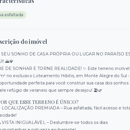
racterísticas
a asfaltada
scrição do imóvel
 SEU SONHO DE CASA PRÓPRIA OU LUGAR NO PARAÍSO E
I! 🌄💎
E DE SONHAR E TORNE REALIDADE! ✨ Este terreno incrível
m² no exclusivo Loteamento Hibitis, em Monte Alegre do Sul -
 oportunidade perfeita para você construir sua casa dos sonhos
ele refúgio de veraneio que sempre desejou! 🏖️🌿
POR QUE ESSE TERRENO É ÚNICO?
 LOCALIZAÇÃO PREMIADA – Rua asfaltada, fácil acesso e tota
vacidade!
 VISTA INIGUALÁVEL – Deslumbre-se todos os dias
 montanhas e natureza exuberante!