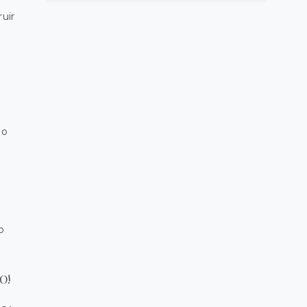
uir
 o
o
O!