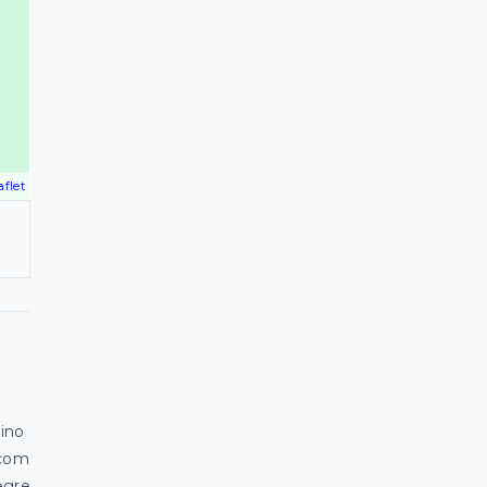
aflet
a
ino
 com
egre