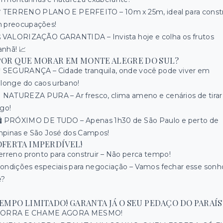
 TERRENO PLANO E PERFEITO – 10m x 25m, ideal para constr
 preocupações!
 VALORIZAÇÃO GARANTIDA – Invista hoje e colha os frutos
nhã! 📈
 POR QUE MORAR EM MONTE ALEGRE DO SUL?
 SEGURANÇA – Cidade tranquila, onde você pode viver em
 longe do caos urbano!
 NATUREZA PURA – Ar fresco, clima ameno e cenários de tirar
ego!
️ PRÓXIMO DE TUDO – Apenas 1h30 de São Paulo e perto de
pinas e São José dos Campos!
OFERTA IMPERDÍVEL!
Terreno pronto para construir – Não perca tempo!
Condições especiais para negociação – Vamos fechar esse sonh
e?
EMPO LIMITADO! GARANTA JÁ O SEU PEDAÇO DO PARAÍS
 CORRA E CHAME AGORA MESMO!