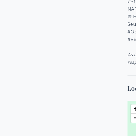
👉 
NA
💬 
Seu
#Op
#Vi
As 
res
Lo