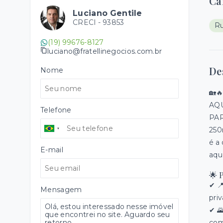
Ca
Luciano Gentile
CRECI -
93853
Ru
(19) 99676-8127
luciano@fratellinegocios.com.br
De
Nome
🏡
AQU
Telefone
PAR
250
é a
E-mail
aqu
🌟 
✔ 
Mensagem
pri
✔ 
com