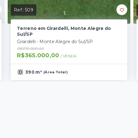
Ref.:
509
Terreno em Girardelli, Monte Alegre do
Sul/SP
Girardelli - Monte Alegre do Sul/SP
R$375.000,00
R$365.000,00
/ 
VENDA
390 m²
(
Área Total
)