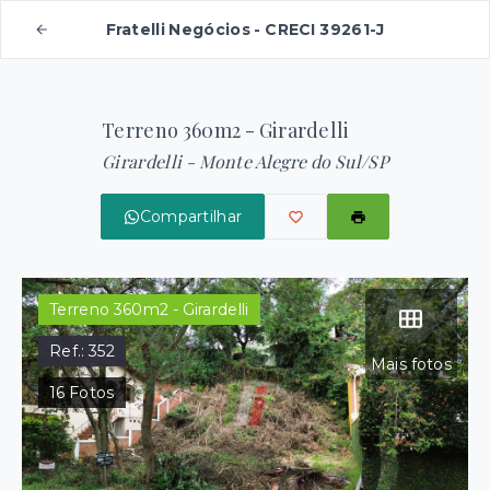
Fratelli Negócios - CRECI 39261-J
Terreno 360m2 - Girardelli
Girardelli - Monte Alegre do Sul/SP
Compartilhar
Terreno 360m2 - Girardelli
Ref.:
352
Mais fotos
16
Fotos