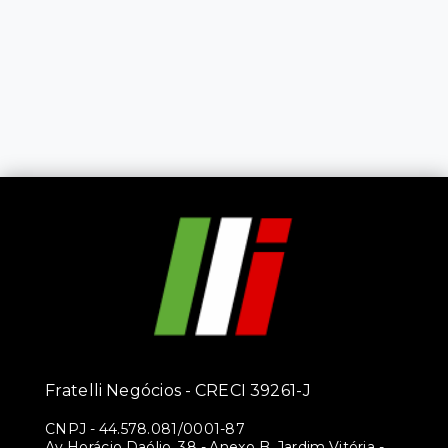
Fratelli Negócios - CRECI 39261-J
CNPJ
-
44.578.081/0001-87
Av Horácio Daólio, 38 - Anexo B, Jardim Vitória -