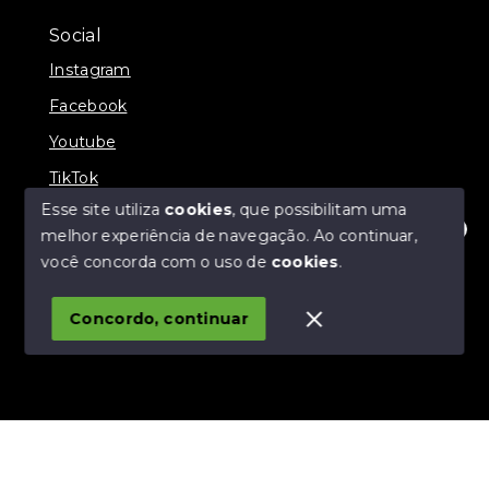
Social
Instagram
Facebook
Youtube
TikTok
Esse site utiliza
cookies
, que possibilitam uma
melhor experiência de navegação.
Ao continuar,
Olá! Estamos disponíveis para te ajudar.
você concorda com o uso de
cookies
.
© Copyright 2026 - Fratelli Negócios - CRECI 39261-J -
Todos os direitos reservados
Concordo, continuar
SITE PARA IMOBILIARIA
Início
Histórico
Favoritos