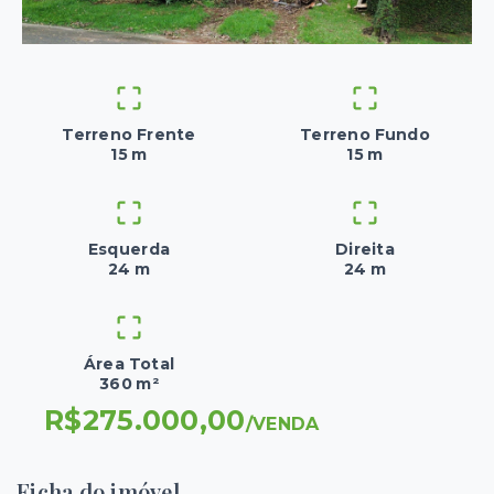
Terreno Frente
Terreno Fundo
15 m
15 m
Esquerda
Direita
24 m
24 m
Área Total
360 m²
R$275.000,00
/
VENDA
Ficha do imóvel