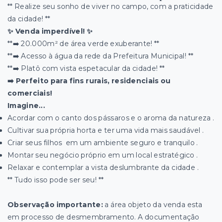
** Realize seu sonho de viver no campo, com a praticidade
da cidade! ️**
✨ Venda imperdível! ✨
**➡️ 20.000m² de área verde exuberante! **
**➡️ Acesso à água da rede da Prefeitura Municipal! **
**➡️ Platô com vista espetacular da cidade! **
➡️ Perfeito para fins rurais, residenciais ou
comerciais! ‍‍‍
Imagine...
Acordar com o canto dos pássaros e o aroma da natureza .
Cultivar sua própria horta e ter uma vida mais saudável .
Criar seus filhos ‍‍‍ em um ambiente seguro e tranquilo .
Montar seu negócio próprio em um local estratégico .
Relaxar e contemplar a vista deslumbrante da cidade .
** Tudo isso pode ser seu! **
Observação importante:
a área objeto da venda esta
em processo de desmembramento. A documentação