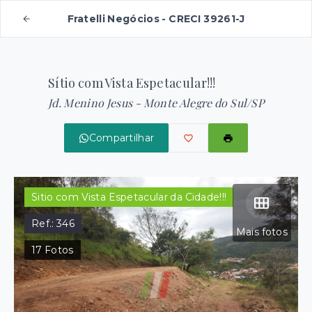
Fratelli Negócios - CRECI 39261-J
Sítio com Vista Espetacular!!!
Jd. Menino Jesus - Monte Alegre do Sul/SP
Compartilhar
Sitio com Vista Espetacular da Cidade!!!
Ref.:
346
Mais fotos
17
Fotos