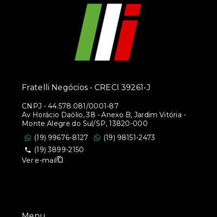
Fratelli Negócios - CRECI 39261-J
CNPJ
-
44.578.081/0001-87
Av Horácio Daólio, 38 - Anexo B, Jardim Vitória -
Monte Alegre do Sul/SP, 13820-000
(19) 99676-8127
(19) 98151-2473
(19) 3899-2150
Ver e-mail
Menu