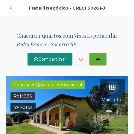
Fratelli Negócios - CRECI 39261-J
Chácara 4 quartos com Vista Espetacular
Pedra Branca - Socorro/SP
Compartilhar
Chácara 4 Quartos - Sensacional
Ref.:
395
Mais fotos
49
Fotos