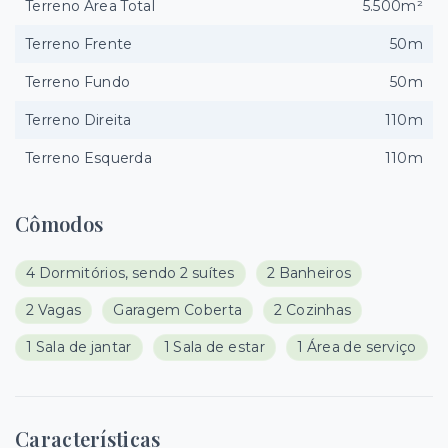
Terreno Área Total
5.500m²
Terreno Frente
50m
Terreno Fundo
50m
Terreno Direita
110m
Terreno Esquerda
110m
Cômodos
4 Dormitórios, sendo 2 suítes
2 Banheiros
2 Vagas
Garagem Coberta
2 Cozinhas
1 Sala de jantar
1 Sala de estar
1 Área de serviço
Características