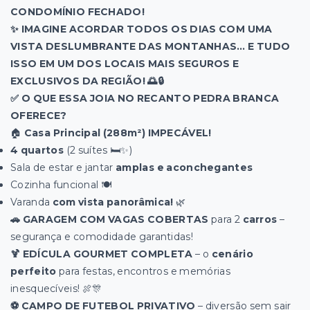
CONDOMÍNIO FECHADO!
✨ IMAGINE ACORDAR TODOS OS DIAS COM UMA
VISTA DESLUMBRANTE DAS MONTANHAS… E TUDO
ISSO EM UM DOS LOCAIS MAIS SEGUROS E
EXCLUSIVOS DA REGIÃO! 🌅🔒
✅ O QUE ESSA JOIA NO RECANTO PEDRA BRANCA
OFERECE?
🏠
Casa Principal (288m²) IMPECÁVEL!
4 quartos
(2 suítes 🛏️✨)
Sala de estar e jantar
amplas e aconchegantes
Cozinha funcional 🍽️
Varanda
com vista panorâmica!
🌿
🚗 GARAGEM COM VAGAS COBERTAS
para 2
carros
–
segurança e comodidade garantidas!
🍹 EDÍCULA GOURMET COMPLETA
– o
cenário
perfeito
para festas, encontros e memórias
inesquecíveis! 🍖🎊
⚽ CAMPO DE FUTEBOL PRIVATIVO
– diversão sem sair