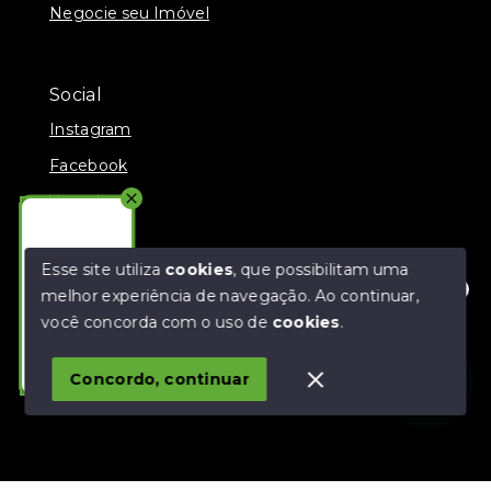
Negocie seu Imóvel
Social
Instagram
Facebook
Youtube
TikTok
Esse site utiliza
cookies
, que possibilitam uma
melhor experiência de navegação.
Ao continuar,
Olá! Estamos disponíveis para te ajudar.
você concorda com o uso de
cookies
.
© Copyright 2026 - Fratelli Negócios - CRECI 39261-J -
Todos os direitos reservados
Concordo, continuar
SITE PARA IMOBILIARIA