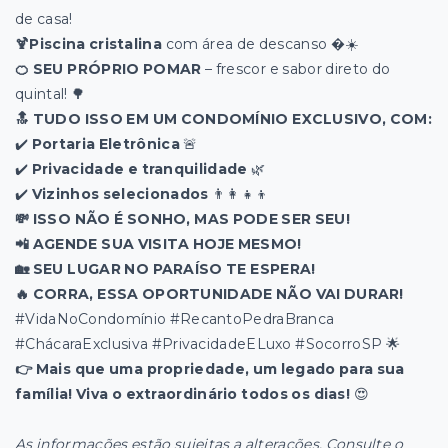
de casa!
🍹Piscina cristalina
com área de descanso �☀️
🍊 SEU PRÓPRIO POMAR
– frescor e sabor direto do
quintal! 🌳
🔝 TUDO ISSO EM UM CONDOMÍNIO EXCLUSIVO, COM:
✔️
Portaria Eletrônica
🚨
✔️
Privacidade e tranquilidade
🌿
✔️
Vizinhos selecionados
👨👩👧👦
💸 ISSO NÃO É SONHO, MAS PODE SER SEU!
📲 AGENDE SUA VISITA HOJE MESMO!
🏡 SEU LUGAR NO PARAÍSO TE ESPERA!
🔥 CORRA, ESSA OPORTUNIDADE NÃO VAI DURAR!
#VidaNoCondomínio #RecantoPedraBranca
#ChácaraExclusiva #PrivacidadeELuxo #SocorroSP 🌟
👉 Mais que uma propriedade, um legado para sua
família! Viva o extraordinário todos os dias!
😍
As informações estão sujeitas a alterações. Consulte o