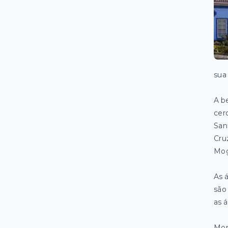
sua 
A b
cer
San
Cru
Mog
As 
são 
as á
Mon