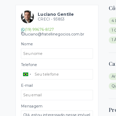
Cô
Luciano Gentile
CRECI -
93853
4 
(19) 99676-8127
1 
luciano@fratellinegocios.com.br
1 
Nome
Ca
Telefone
Ar
E-mail
Qu
Mensagem
Pr