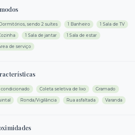
modos
Dormitórios, sendo 2 suítes
1 Banheiro
1 Sala de TV
Cozinha
1 Sala de jantar
1 Sala de estar
Área de serviço
racterísticas
 condicionado
Coleta seletiva de lixo
Gramado
intal
Ronda/Vigilância
Rua asfaltada
Varanda
oximidades