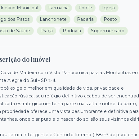
lneário Municipal
Farmácia
Fonte
Igreja
go dos Patos
Lanchonete
Padaria
Posto
sto de Saúde
Praça
Rodovia
Supermercado
scrição do imóvel
 Casa de Madeira com Vista Panorâmica para as Montanhas e
te Alegre do Sul - SP ✨🌲
você exige o melhor em qualidade de vida, privacidade e
sticação rústica, seu refúgio definitivo acabou de ser encontrad
alizada estrategicamente na parte mais alta e nobre do bairro,
a propriedade oferece uma vista deslumbrante e definitiva para
tanhas, onde o ar puro e o nascer do sol são seus vizinhos diári
Arquitetura Inteligente e Conforto Interno (168m² de puro cha