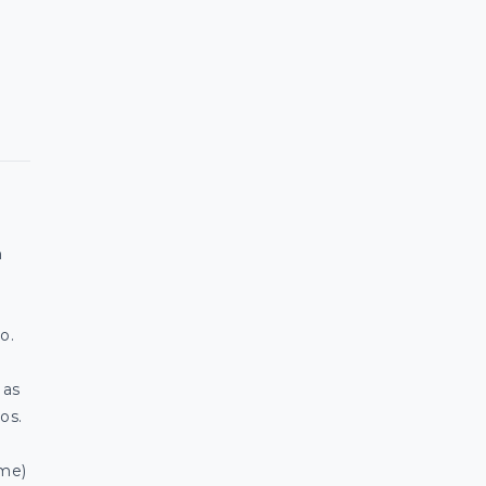
m
o.
 as
os.
rme)