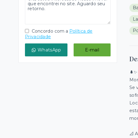
Ba
La
Po
Concordo com a
Política de
Privacidade
WhatsApp
E-mail
De
🌲✨
Mon
Se 
sofi
Loc
est
mon
📐 