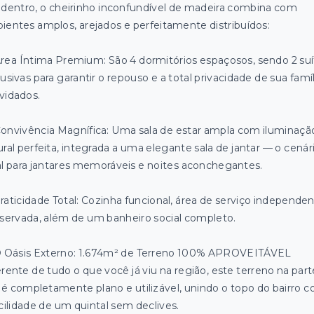
 dentro, o cheirinho inconfundível de madeira combina com
ientes amplos, arejados e perfeitamente distribuídos:
 Área Íntima Premium: São 4 dormitórios espaçosos, sendo 2 su
usivas para garantir o repouso e a total privacidade de sua famíl
vidados.
 Convivência Magnífica: Uma sala de estar ampla com iluminaçã
ural perfeita, integrada a uma elegante sala de jantar — o cenár
al para jantares memoráveis e noites aconchegantes.
Praticidade Total: Cozinha funcional, área de serviço independe
eservada, além de um banheiro social completo.
O Oásis Externo: 1.674m² de Terreno 100% APROVEITÁVEL
erente de tudo o que você já viu na região, este terreno na part
a é completamente plano e utilizável, unindo o topo do bairro 
acilidade de um quintal sem declives.