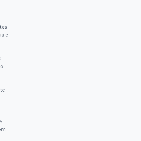
ítes
ia e
o
io
nte
e
com