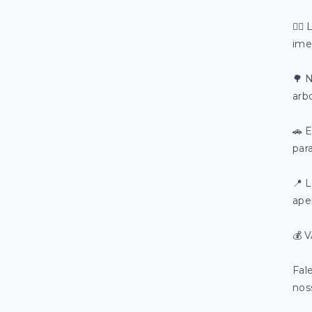
🏊‍
ime
🌳 
arb
🚗 
par
📍 L
ape
💰 
Fal
nos