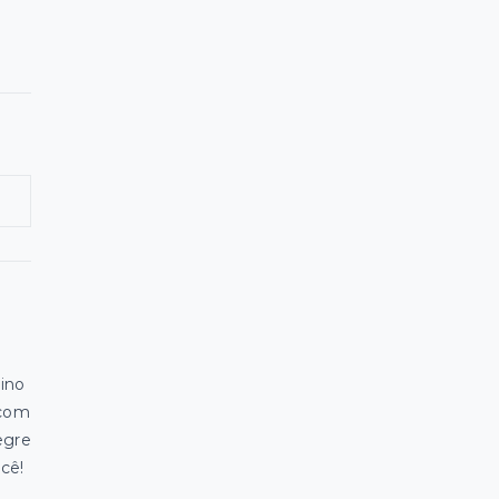
a
ino
 com
egre
ocê!