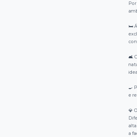
Por
amb
🛏️
excl
con
🛋️
nat
ide
🍳 
e r
💎 
Dif
alt
a f