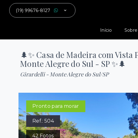
(19) 99676-8127
Início
Sobre
🌲✨ Casa de Madeira com Vista
Monte Alegre do Sul - SP ✨🌲
Girardelli - Monte Alegre do Sul/SP
Pronto para morar
Ref.:
504
42
Fotos