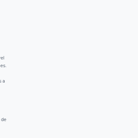
el
es.
s a
 de