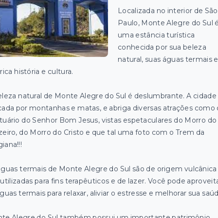
Localizada no interior de São
Paulo, Monte Alegre do Sul 
uma estância turística
conhecida por sua beleza
natural, suas águas termais 
rica história e cultura.
eleza natural de Monte Alegre do Sul é deslumbrante. A cidade
cada por montanhas e matas, e abriga diversas atrações como 
tuário do Senhor Bom Jesus, vistas espetaculares do Morro do
zeiro, do Morro do Cristo e que tal uma foto com o Trem da
iana!!!
águas termais de Monte Alegre do Sul são de origem vulcânica
utilizadas para fins terapêuticos e de lazer. Você pode aproveit
guas termais para relaxar, aliviar o estresse e melhorar sua saú
te Alegre do Sul também possui um importante patrimônio