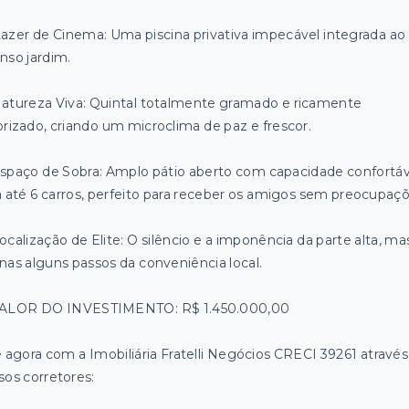
♂️ Lazer de Cinema: Uma piscina privativa impecável integrada ao
nso jardim.
Natureza Viva: Quintal totalmente gramado e ricamente
orizado, criando um microclima de paz e frescor.
Espaço de Sobra: Amplo pátio aberto com capacidade confortáv
a até 6 carros, perfeito para receber os amigos sem preocupaçõ
ocalização de Elite: O silêncio e a imponência da parte alta, ma
nas alguns passos da conveniência local.
VALOR DO INVESTIMENTO: R$ 1.450.000,00
e agora com a Imobiliária Fratelli Negócios CRECI 39261 através
sos corretores: