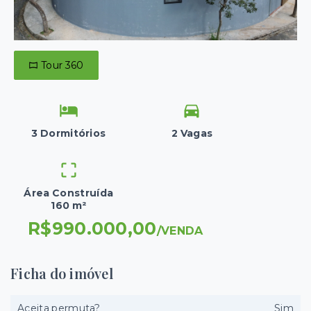
Tour 360
3 Dormitórios
2 Vagas
Área Construída
160 m²
R$990.000,00
/
VENDA
Ficha do imóvel
Aceita permuta?
Sim