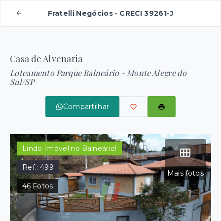
Fratelli Negócios - CRECI 39261-J
Casa de Alvenaria
Loteamento Parque Balneário - Monte Alegre do
Sul/SP
Compartilhar
Lindo Imóvel no Balneário!
Ref.:
499
Mais fotos
46
Fotos