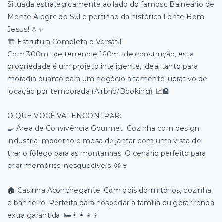
​Situada estrategicamente ao lado do famoso Balneário de
Monte Alegre do Sul e pertinho da histórica Fonte Bom
Jesus! 💧✨
​🏗️ Estrutura Completa e Versátil
​Com 300m² de terreno e 160m² de construção, esta
propriedade é um projeto inteligente, ideal tanto para
moradia quanto para um negócio altamente lucrativo de
locação por temporada (Airbnb/Booking). 📈🏨
​O QUE VOCÊ VAI ENCONTRAR:
​🍳 Área de Convivência Gourmet: Cozinha com design
industrial moderno e mesa de jantar com uma vista de
tirar o fôlego para as montanhas. O cenário perfeito para
criar memórias inesquecíveis! 😍🍷
​🏠 Casinha Aconchegante: Com dois dormitórios, cozinha
e banheiro. Perfeita para hospedar a família ou gerar renda
extra garantida. 🛏️👨‍👩‍👧‍👦