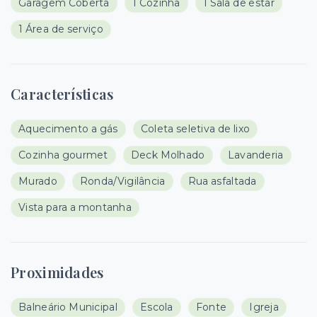
Garagem Coberta
1 Cozinha
1 Sala de estar
1 Área de serviço
Características
Aquecimento a gás
Coleta seletiva de lixo
Cozinha gourmet
Deck Molhado
Lavanderia
Murado
Ronda/Vigilância
Rua asfaltada
Vista para a montanha
Proximidades
Balneário Municipal
Escola
Fonte
Igreja