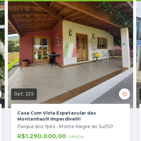
Ref.:
339
Casa Com Vista Espetacular das
Montanhas!!! Imperdível!!!
Parque dos Ypês - Monte Alegre do Sul/SP
R$1.290.000,00
/ 
VENDA